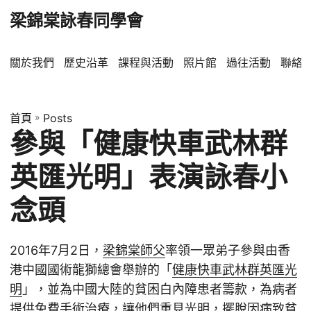
梁錦棠詠春同學會
關於我們
歷史沿革
課程與活動
照片館
過往活動
聯絡
首頁
»
Posts
參與「健康快車武林群
英匯光明」表演詠春小
念頭
2016年7月2日，
梁錦棠師父
率領一眾弟子參與由香
港中國國術龍獅總會舉辦的「
健康快車武林群英匯光
明
」，並為中國大陸的貧困白內障患者籌款，為病者
提供免費手術治療，讓他們重見光明，擺脫因病致貧