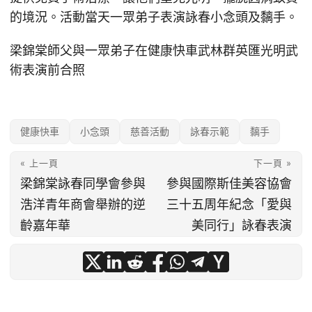
的境況。活動當天一眾弟子表演詠春小念頭及黐手。
梁錦棠師父與一眾弟子在健康快車武林群英匯光明武
術表演前合照
健康快車
小念頭
慈善活動
詠春示範
黐手
« 上一頁
下一頁 »
梁錦棠詠春同學會參與
參與國際斯佳美容協會
浩洋青年商會舉辦的逆
三十五周年紀念「愛與
齡嘉年華
美同行」詠春表演