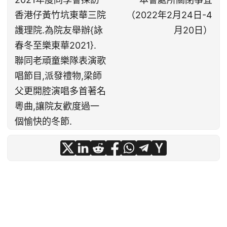
香港仔黃竹坑東華三院
（2022年2月24日-4
護理院.為院友舉辦{詠
月20日）
春冬至樂東華2021}.
聯同老頑童樂隊表演歌
唱節目,派發禮物,梁師
父更開腔演唱多首著名
粵曲,讓院友歡度過一
個愉快的冬節.
© 2026
梁錦棠詠春同學會
·
Powered by
Hugo
&
PaperMod