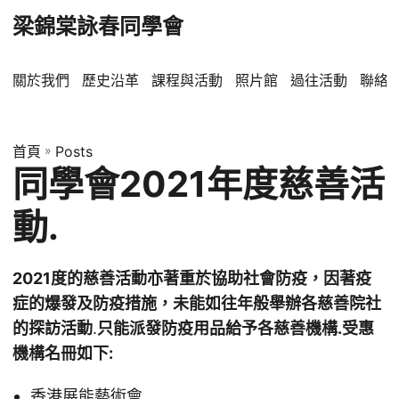
梁錦棠詠春同學會
關於我們
歷史沿革
課程與活動
照片館
過往活動
聯絡
首頁
»
Posts
同學會2021年度慈善活
動.
2021度的慈善活動亦著重於協助社會防疫，因著疫
症的爆發及防疫措施，未能如往年般舉辦各慈善院社
的探訪活動
.
只能派發防疫用品給予各慈善機構.受惠
機構名冊如下:
香港展能藝術會