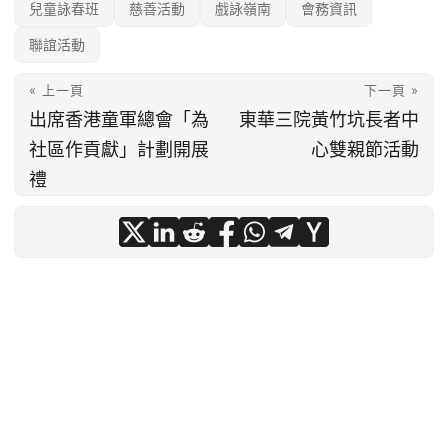
兒童詠春班
慈善活動
戲詠嶺南
會務資訊
聯誼活動
« 上一頁
下一頁 »
出席香港童軍總會「為
東華三院黃竹坑長者中
社區作貢獻」計劃開展
心雙親節活動
禮