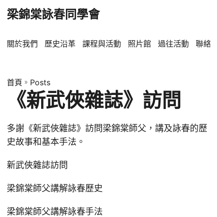
梁錦棠詠春同學會
關於我們
歷史沿革
課程與活動
照片館
過往活動
聯絡
首頁
»
Posts
《新武俠雜誌》訪問
多謝《新武俠雜誌》訪問梁錦棠師父，講及詠春的歷
史故事和基本手法。
新武俠雜誌訪問
梁錦棠師父講解詠春歷史
梁錦棠師父講解詠春手法