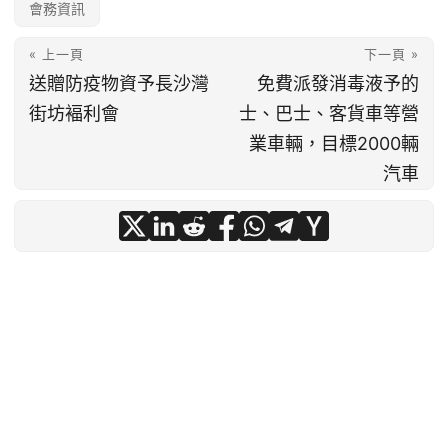
會務資訊
« 上一頁
下一頁 »
送贈防疫物資予長沙灣
免費派發消毒液予的
街坊褔利會
士、巴士、客貨車等營
業車輛，目標2000輛
汽車