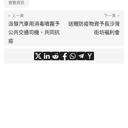
會務資訊
« 上一頁
下一頁 »
派發汽車用消毒噴霧予
送贈防疫物資予長沙灣
公共交通司機，共同抗
街坊褔利會
疫