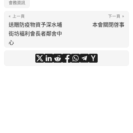
會務資訊
« 上一頁
下一頁 »
送贈防疫物資予深水埔
本會關閉啓事
街坊褔利會長者鄰舍中
心