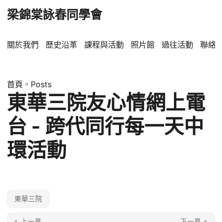
梁錦棠詠春同學會
關於我們
歷史沿革
課程與活動
照片館
過往活動
聯絡
首頁
»
Posts
東華三院友心情網上電
台 - 跨代同行每一天中
環活動
東華三院
« 上一頁
下一頁 »