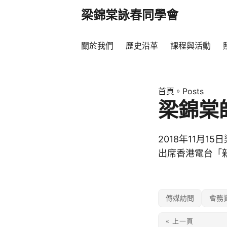
梁錦棠詠春同學會
關於我們
歷史沿革
課程與活動
首頁
»
Posts
梁錦棠
2018年11月
出席香港電台「
傳媒訪問
會務
« 上一頁