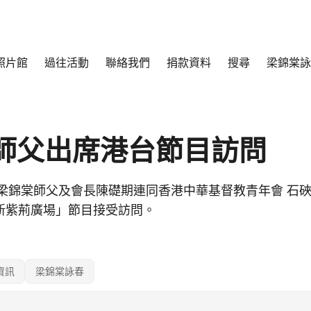
照片館
過往活動
聯絡我們
捐款資料
搜尋
梁錦棠詠
師父出席港台節目訪問
15日梁錦棠師父及會長陳礎期連同香港中華基督教青年會 石硤尾
新紫荊廣場」節目接受訪問。
資訊
梁錦棠詠春