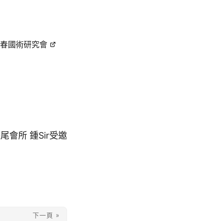
春國術研究會
會所 鍾Sir受邀
下一頁 »