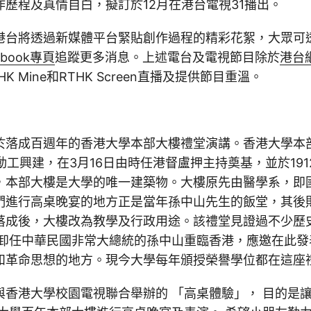
歷程及真情自白，擬訂於12月在港台電視31播出。
港台將透過新媒體平台緊貼創作過程的精彩花絮，大眾可
cebook專頁
追蹤更多消息。上述電台及電視節目除於
港台
K Mine和RTHK Screen直播及提供節目重溫。
於落成百週年的香港大學本部大樓禮堂演講。香港大學本
年動工興建，在3月16日由時任港督盧押主持奠基，並於191
，本部大樓是大學的唯一建築物。大樓原先由醫學系，即
們進行高桌晚宴的地方正是當年孫中山先生的飯堂，其後
落成後，大樓改為教學及行政用途。該禮堂見證過不少歷
年剛卸任中華民國非常大總統的孫中山重臨香港，應邀在此
和革命思想的地方。現今大學每年頒授榮譽學位都在這座
與香港大學校園電視聯合舉辦的 「高桌體驗」， 目的是