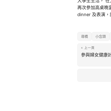
大學生生活， 
再次參加高桌晚宴
dinner 及
尋橋
小念頭
« 上一頁
參與婦女健康