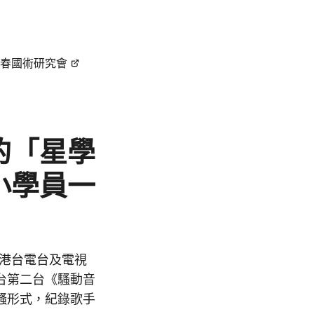
春國術研究會
的「星學
小學員一
段，港台電台及電視
台第二台《騷動音
騷形式，紀錄歌手