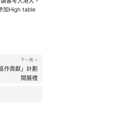
力讀書考入港大，
gh table
下一頁 »
區作貢獻」計劃
開展禮