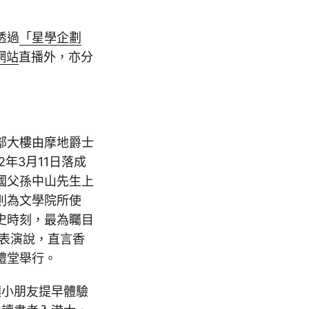
透過
「星學企劃
網站
直播外，亦分
部大樓由摩地爵士
2年3月11日落成
國父孫中山先生上
則為文學院所使
史時刻，最為矚目
發表演說，直言香
禮堂舉行。
讓小朋友提早體驗