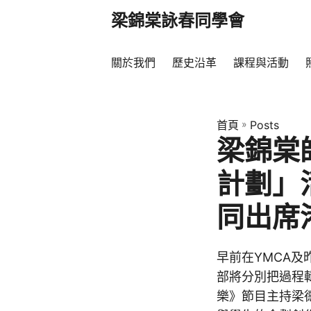
梁錦棠詠春同學會
關於我們
歷史沿革
課程與活動
首頁
»
Posts
梁錦棠
計劃」
同出席
早前在YMCA及昨
部將分別把過程
樂》節目主持梁