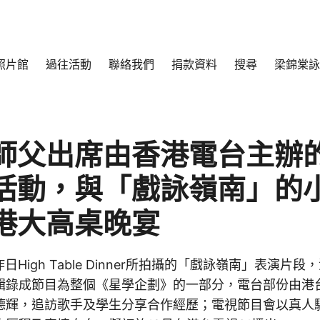
照片館
過往活動
聯絡我們
捐款資料
搜尋
梁錦棠詠
師父出席由香港電台主辦
活動，與「戲詠嶺南」的
港大高桌晚宴
日High Table Dinner所拍攝的「戲詠嶺南」表演片
輯錄成節目為整個《星學企劃》的一部分，電台部份由港
德輝，追訪歌手及學生分享合作經歷；電視節目會以真人