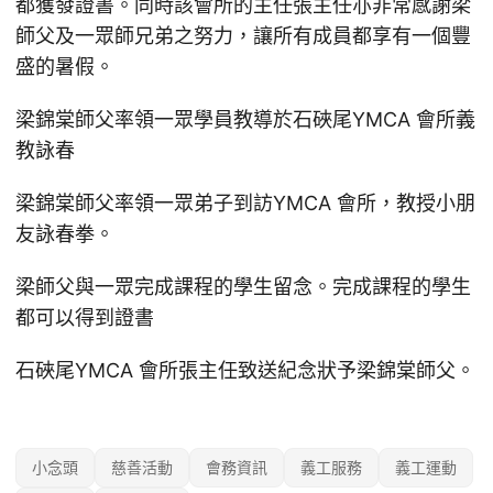
都獲發證書。同時該會所的主任張主任亦非常感謝梁
師父及一眾師兄弟之努力，讓所有成員都享有一個豐
盛的暑假。
梁錦棠師父率領一眾學員教導於石硤尾YMCA 會所義
教詠春
梁錦棠師父率領一眾弟子到訪YMCA 會所，教授小朋
友詠春拳。
梁師父與一眾完成課程的學生留念。完成課程的學生
都可以得到證書
石硤尾YMCA 會所張主任致送紀念狀予梁錦棠師父。
小念頭
慈善活動
會務資訊
義工服務
義工運動