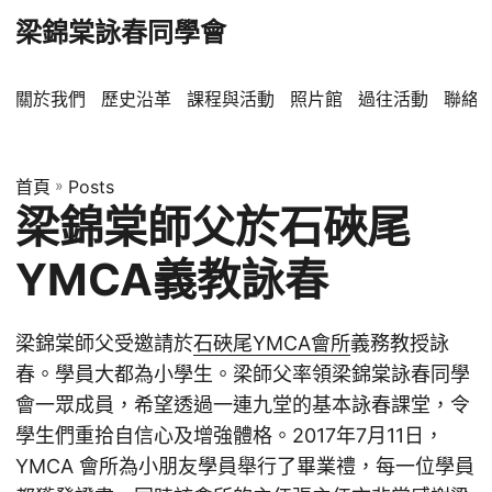
梁錦棠詠春同學會
關於我們
歷史沿革
課程與活動
照片館
過往活動
聯絡
首頁
»
Posts
梁錦棠師父於石硤尾
YMCA義教詠春
梁錦棠師父受邀請於
石硤尾YMCA會所
義務教授詠
春。學員大都為小學生。梁師父率領梁錦棠詠春同學
會一眾成員，希望透過一連九堂的基本詠春課堂，令
學生們重拾自信心及增強體格。2017年7月11日，
YMCA 會所為小朋友學員舉行了畢業禮，每一位學員