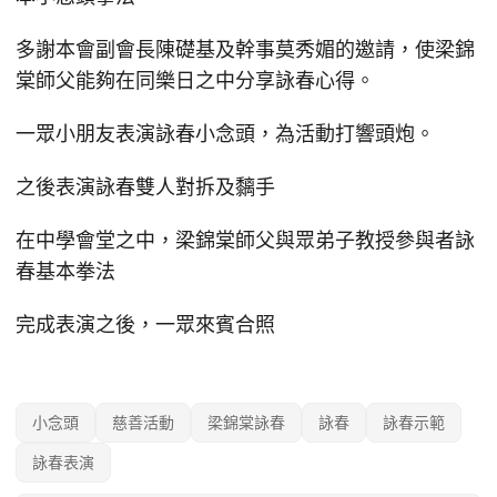
多謝本會副會長陳礎基及幹事莫秀媚的邀請，使梁錦
棠師父能夠在同樂日之中分享詠春心得。
一眾小朋友表演詠春小念頭，為活動打響頭炮。
之後表演詠春雙人對拆及黐手
在中學會堂之中，梁錦棠師父與眾弟子教授參與者詠
春基本拳法
完成表演之後，一眾來賓合照
小念頭
慈善活動
梁錦棠詠春
詠春
詠春示範
詠春表演