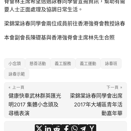
脊會林主席希望透過詠春同學會宣掦資訊，幫助有需
要人士正面處理及協調日常生活。
梁錦棠詠春同學會兩位成員前往香港強脊會教授詠春
本會副會長陳礎基與香港強脊會主席林先生合照
小念頭
慈善活動
義工服務
義工運動
詠春班
詠春示範
« 上一頁
下一頁 »
健康快車武林群英匯光
梁錦棠詠春同學會出席
明2017 集體小念頭及
2017年大埔區青年活
尋橋表演
動嘉年華