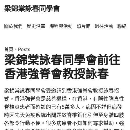
梁錦棠詠春同學會
關於我們
歷史沿革
課程與活動
照片館
過往活動
聯絡
首頁
»
Posts
梁錦棠詠春同學會前往
香港強脊會教授詠春
梁錦棠詠春同學會受邀請到香港強脊會教授詠春招
式。
香港強脊會
是慈善機構，在香港，有隠性強直性
脊椎炎患者而確診的已有5萬多人，病因不詳但病發
時因先天免疫系統出問題致脊椎鈣化引伸至身體四肢
各部令行動不便。很多病患者不知如何尋求幫助，強