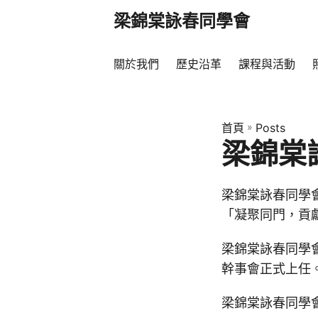
梁錦棠詠春同學會
關於我們
歷史沿革
課程與活動
首頁
»
Posts
梁錦棠
梁錦棠詠春同學會
「凝聚同門，貢
梁錦棠詠春同學
幹事會正式上任
梁錦棠詠春同學