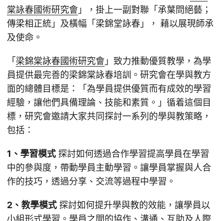
棠詠春國術研究會
」，掛上一副對聯「承葉問絕藝；
傳梁相正統」及橫幅「梁錦堂詠春」， 藉以展現師承
及使命。
「
梁錦棠詠春國術研究會
」致力推動優質教學，為學
員提供最完善的梁錦棠詠春培訓。研究會在學與教方
面的總體目標是：「為學員提供優質而有成效的學習
經驗，讓他們具備理論、技能和素質。」循着這個目
標，研究會邀請大家共同探討一系列的學與教策略，
包括：
1、學習模式
探討如何透過合作學習提高學員在學習
中的參與度，帶動學員主動學習。讓學員掌握與人合
作的技巧，透過分享、交流等過程中學習。
2、教學模式
探討如何提升學與教的效能，讓學員以
小組形式學習。學員之間的協作、溝通、互助及人際