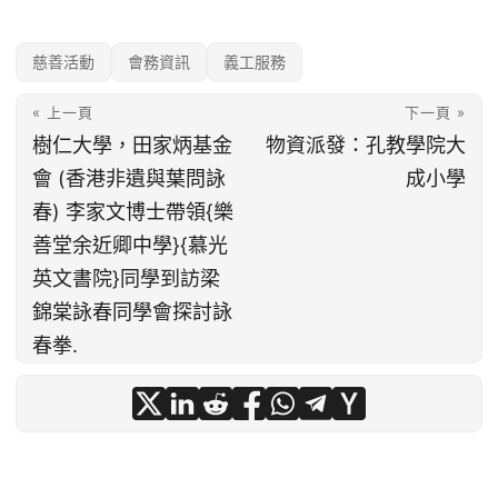
慈善活動
會務資訊
義工服務
« 上一頁
下一頁 »
樹仁大學，田家炳基金
物資派發：孔教學院大
會 (香港非遺與葉問詠
成小學
春) 李家文博士帶領{樂
善堂余近卿中學}{慕光
英文書院}同學到訪梁
錦棠詠春同學會探討詠
春拳.