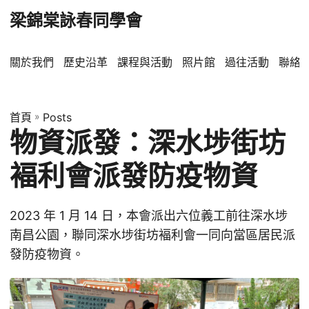
梁錦棠詠春同學會
關於我們
歷史沿革
課程與活動
照片館
過往活動
聯絡
首頁
»
Posts
物資派發：深水埗街坊
褔利會派發防疫物資
2023 年 1 月 14 日，本會派出六位義工前往深水埗
南昌公園，聯同深水埗街坊褔利會一同向當區居民派
發防疫物資。