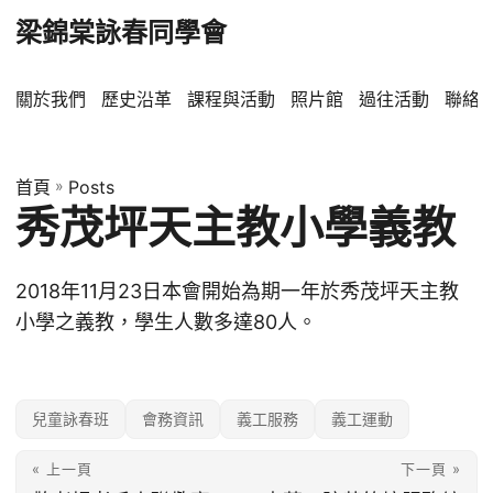
梁錦棠詠春同學會
關於我們
歷史沿革
課程與活動
照片館
過往活動
聯絡
首頁
»
Posts
秀茂坪天主教小學義教
2018年11月23日本會開始為期一年於秀茂坪天主教
小學之義教，學生人數多達80人。
兒童詠春班
會務資訊
義工服務
義工運動
« 上一頁
下一頁 »