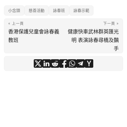
小念頭
慈善活動
詠春班
詠春示範
« 上一頁
下一頁 »
香港保護兒童會詠春義
健康快車武林群英匯光
教班
明 表演詠春尋橋及黐
手