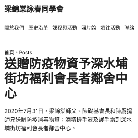
梁錦棠詠春同學會
關於我們
歷史沿革
課程與活動
照片館
過往活動
聯絡
首頁
»
Posts
送贈防疫物資予深水埔
街坊褔利會長者鄰舍中
心
2020年7月31日，梁錦棠師父、陳礎基會長和陳鷹揚
師兄送贈防疫消毒物資：酒精搓手液及護手霜到深水
埔街坊福利會長者鄰舍中心。