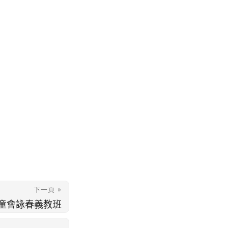
下一頁 »
童會詠春義教班