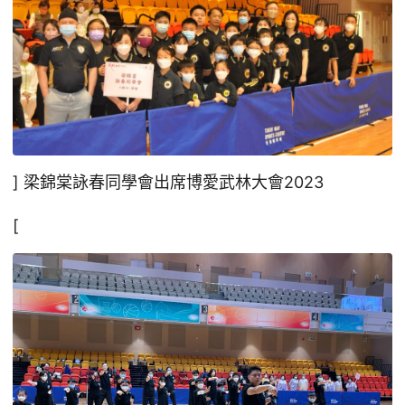
] 梁錦棠詠春同學會出席博愛武林大會2023
[