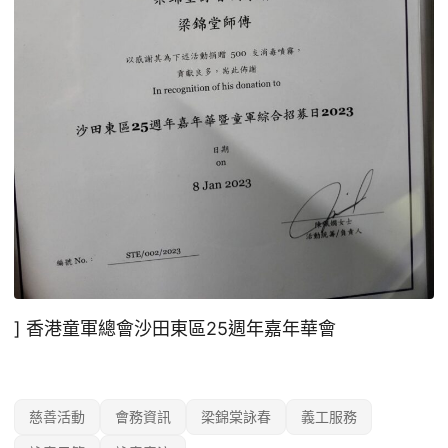
] 香港童軍總會沙田東區25週年嘉年華會
慈善活動
會務資訊
梁錦棠詠春
義工服務