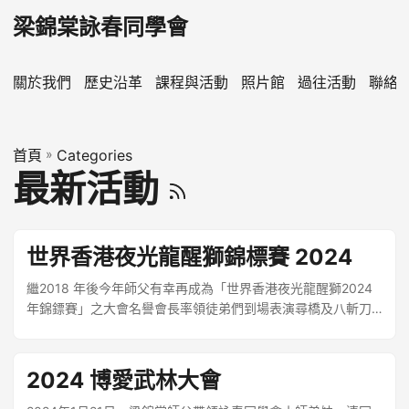
梁錦棠詠春同學會
關於我們
歷史沿革
課程與活動
照片館
過往活動
聯絡
首頁
»
Categories
最新活動
世界香港夜光龍醒獅錦標賽 2024
繼2018 年後今年師父有幸再成為「世界香港夜光龍醒獅2024
年錦鏢賽」之大會名譽會長率領徒弟們到場表演尋橋及八斬刀
助興⋯⋯👏👏👏💪💪
2024 博愛武林大會