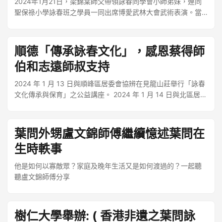
2024年1月21日，梁錦棠師父帶領詠春同學會小師弟妹，連同
聖保祿小學詠春班之學員一同出席博愛武林大會武術表演。當
天所有演出之小朋友表現相當出色。 活動詳情：
順德「傳承詠春文化」，感恩蔡得師
伯和志遠師叔支持
2024 年 1 月 13 日與順峰區居委會協辨在見龍山莊舉行「詠春
文化傳承與保育」之公益講座。 2024 年 1 月 14 日與北區居委
會協辨在陳巖野先生祠舉行「詠春國術文化分享會」
葉問外甥盧文錦師傅繼續憶述葉問在
生時軼事
他是如何以寡敵眾？家庭及晚年生活又是如何渡過的？一起聽
聽盧文錦師傅分享
樹仁大學舉辦: ( 香港非遺之葉問詠