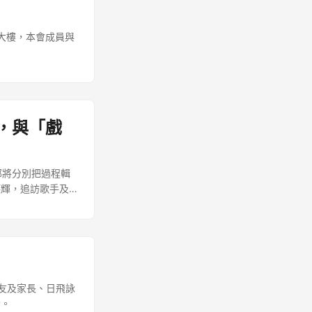
合大樓，本會成員與
，與「戲
視部將分別把過程輯
德輝，追訪歌手及
，擬訂於12月在
可透過「星學企劃
分別於流動程式
朋友及家長、日飛詠
動。