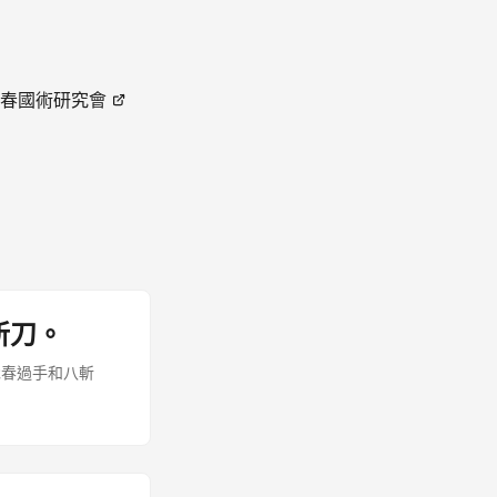
春國術研究會
斬刀。
詠春過手和八斬