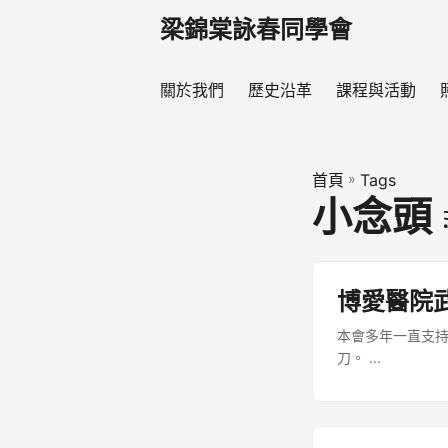
梁錦棠詠春同學會
關於我們
歷史沿革
課程與活動
首頁
»
Tags
小念頭
博愛醫院
本會多年一直支
刀。 ...