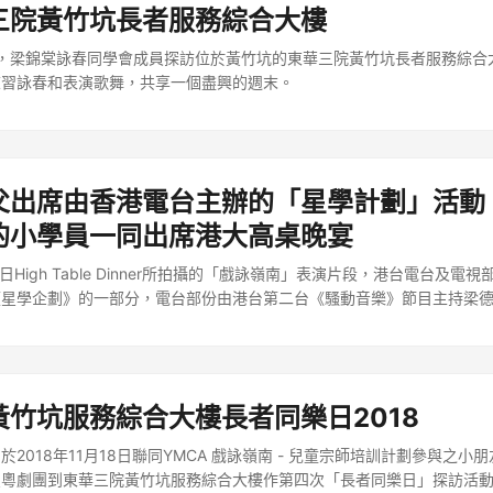
三院黃竹坑長者服務綜合大樓
15日，梁錦棠詠春同學會成員探訪位於黃竹坑的東華三院黃竹坑長者服務綜
練習詠春和表演歌舞，共享一個盡興的週末。
父出席由香港電台主辦的「星學計劃」活動
的小學員一同出席港大高桌晚宴
日High Table Dinner所拍攝的「戲詠嶺南」表演片段，港台電台及電
《星學企劃》的一部分，電台部份由港台第二台《騷動音樂》節目主持梁
；電視節目會以真人騷形式，紀錄歌手與學生的企劃創作歷程及真情自白
。 構思企劃期間，港台將透過新媒體平台緊貼創作過程的精彩花絮，大眾
」Facebook專頁追蹤更多消息。上述電台及電視節目除於港台網站直播外，亦
THK Screen直播及提供節目重溫。 ...
黃竹坑服務綜合大樓長者同樂日2018
2018年11月18日聯同YMCA 戲詠嶺南 - 兒童宗師培訓計劃參與之小
星粵劇團到東華三院黃竹坑服務綜合大樓作第四次「長者同樂日」探訪活