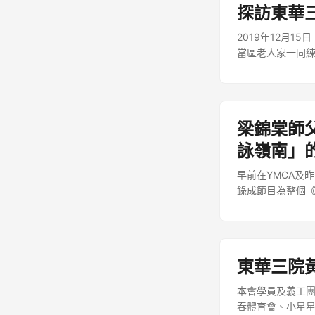
探訪東華
2019年12月
當區老人家一同
梁錦棠師
詠嶺南」
早前在YMCA及昨
錄成節目為整個
學生分享合作經歷
港台電視31播出
Project X
RTHK Mine和R
東華三院
本會學員及義工團於
春體育會、小星