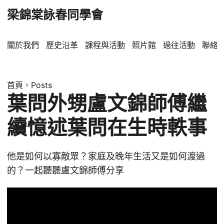
梁錦棠詠春同學會
關於我們
歷史沿革
課程與活動
照片館
過往活動
聯絡
首頁
»
Posts
葉問外甥盧文錦師傅繼
續憶述葉問在生時軼事
他是如何以寡敵眾？家庭及晚年生活又是如何渡過
的？一起聽聽盧文錦師傅分享