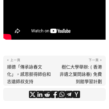
« 上一頁
下一頁 »
順德「傳承詠春文
樹仁大學舉辦: ( 香港
化」，感恩蔡得師伯和
非遺之葉問詠春) 免費
志遠師叔支持
到館學習計劃